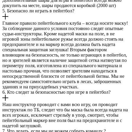
Дополнительные шары для игры в пейнтбол всегда можно
докупить на месте, шары продаются коробкой (2000 шт)
5. Безопасно ли играть в пейнтбол?
Главное правило пейнтбольного клуба – всегда носите маску!
За соблюдение данного условия постоянно следят опытные
судьи-инструкторы. Кроме надетой маски на поле, в не
игровой зоны пейнтбольное ружье всегда должно стоять на
предохранителе и на маркер всегда должна быть надета
специальная защитная заглушка! Вторым фактором
влияющим на безопасность, не только играющих в пейнтбол,
но и зрителей является наличие защитной сетка натянутая по
периметру поля, изготовлена из специального материала и
настолько прочная, что позволяет зрителям находиться в
непосредственной близости от пейнтбольной битвы. Мы не
рекомендуем самостоятельно играть в лесах, заброшенных
зданиях и на приусадебных участках.
6. Кто следит за безопасностью при игре в пейнтбол?
Наш инструктор проводит с вами всю игру, он проводит
инструктаж по ТБ, следит что бы маска была всегда надета на
всех игроках, исключает стрельбу в упор, смотрит, чтобы
пейнтбольный маркер вне поля был на предохранителе и с
надетой заглушкой.
7. Что делать, если мы не можем собрать команду ?