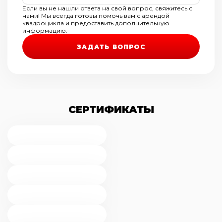
телефоны, которые указаны на сайте. В
Если вы не нашли ответа на свой вопрос, свяжитесь с
сезон у нас очень много желающих
нами! Мы всегда готовы помочь вам с арендой
покататься, поэтому заранее (1-2 недели)
квадроцикла и предоставить дополнительную
планируйте тур или свое мероприятие.
информацию.
ЗАДАТЬ ВОПРОС
СЕРТИФИКАТЫ