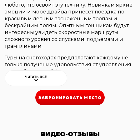
любого, кто освоит эту технику. Новичкам яркие
эмоции и море драйва принесет поездка по
красивым лесным заснеженным тропам и
бескрайним полям. Опытным гонщикам будут
интересны увидеть скоростные маршруты
сложного уровня со спусками, подъемами и
трамплинами.
Туры на снегоходах
предполагают каждому не
только получение удовольствия от управления
мощной машиной (снегоходом), но и
ЧИТАТЬ ВСЁ
насыщенную экскурсионную программу. Сезон
для тура — с начала декабря по конец марта.
Однако если путешествия предполагают
ЗАБРОНИРОВАТЬ МЕСТО
движение по замерзшим водоемам, то сроки
проведения тура полностью зависят от толщины
льда и погодных условий. Путешествия на
снегоходах могут длиться от нескольких часов
до нескольких дней и различаются по
сложности маршрута. Существуют простые
ВИДЕО-ОТЗЫВЫ