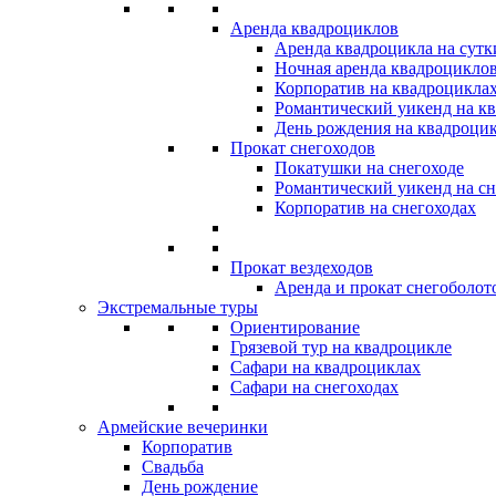
Аренда квадроциклов
Аренда квадроцикла на сутк
Ночная аренда квадроцикло
Корпоратив на квадроцикла
Романтический уикенд на кв
День рождения на квадроци
Прокат снегоходов
Покатушки на снегоходе
Романтический уикенд на сн
Корпоратив на снегоходах
Прокат вездеходов
Аренда и прокат снегоболот
Экстремальные туры
Ориентирование
Грязевой тур на квадроцикле
Сафари на квадроциклах
Сафари на снегоходах
Армейские вечеринки
Корпоратив
Свадьба
День рождение