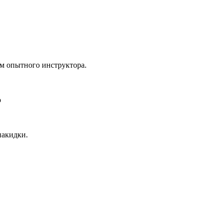
ром опытного инструктора.
о
накидки.