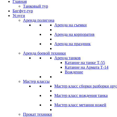
Главная
Танковый тур
Бигфут-тур
Услуги
Аренда полигона
Аренда на съемки
Аренда на корпоратив
Аренда на праздник
Аренда боевой техники
Аренда танков
Катание на танке Т-55
Катание на Армата Т-14
Вождение
Мастер классы
Мастер класс сборки разборки ор
Мастер класс вождения танка
Мастер класс метания ножей
Прокат техники