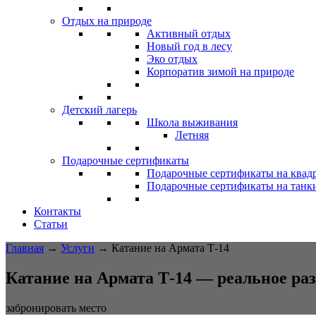
Отдых на природе
Активный отдых
Новый год в лесу
Эко отдых
Корпоратив зимой на природе
Детский лагерь
Школа выживания
Летняя
Подарочные сертификаты
Подарочные сертификаты на квад
Подарочные сертификаты на танк
Контакты
Статьи
Главная
→
Услуги
→
Катание на Армата Т-14
Катание на Армата Т-14 — реальное ра
забронировать место