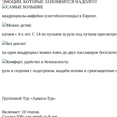
ЭМОЦИИ, КОТОРЫЕ ЗАПОМНЯТСЯ НАДОЛГО!
САМЫЕ БОЛЬШИЕ
квадроциклы-амфибии (снегоболотоходы) в Европе.
Можно детям:
катаем с 4-х лет. С 14-ти пускаем за руль под чутким присмот
Без доплат:
на один квадроцикл можно взять до двух пассажиров бесплатн
Комфорт, удобство и безопасность:
руль и сидения с подогревом, выдаём шлемы и грязезащитные 
Групповой Тур «Армата-Тур»
Включает: 10 этапов.
Скидка 50% для детей до 9 лет.