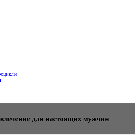
роциклы
и
звлечение для настоящих мужчин