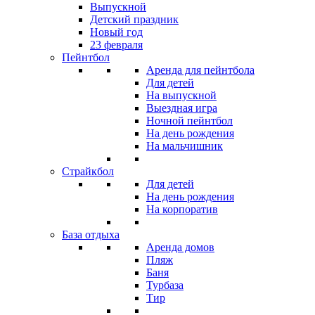
Выпускной
Детский праздник
Новый год
23 февраля
Пейнтбол
Аренда для пейнтбола
Для детей
На выпускной
Выездная игра
Ночной пейнтбол
На день рождения
На мальчишник
Страйкбол
Для детей
На день рождения
На корпоратив
База отдыха
Аренда домов
Пляж
Баня
Турбаза
Тир