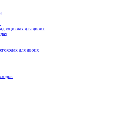
и
в
х
адроциклах для двоих
клах
егоходах для двоих
оходов