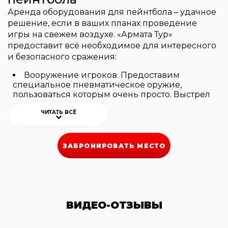
Аренда оборудования для пейнтбола – удачное
решение, если в ваших планах проведение
игры на свежем воздухе. «Армата Тур»
предоставит всё необходимое для интересного
и безопасного сражения:
Вооружение игроков. Предоставим
специальное пневматическое оружие,
пользоваться которым очень просто. Выстрел
происходит посредством давления сжатого
воздуха. Пуля – желатиновая капсула с
ЧИТАТЬ ВСЁ
красящим веществом на водной основе.
Несложное устройство оружия позволяет
использовать его даже ребёнку, поэтому
ЗАБРОНИРОВАТЬ МЕСТО
детские праздники с пейнтболом очень
популярны. Шарики с краской экологичны и
не причиняют вреда: оболочка изготовлена из
пищевого желатина, а красящий состав
нетоксичен и легко смывается водой.
Экипировка. Каждый участник сражения
ВИДЕО-ОТЗЫВЫ
получит шлем для защиты головы и лица – для
безопасности шлем запрещено снимать на