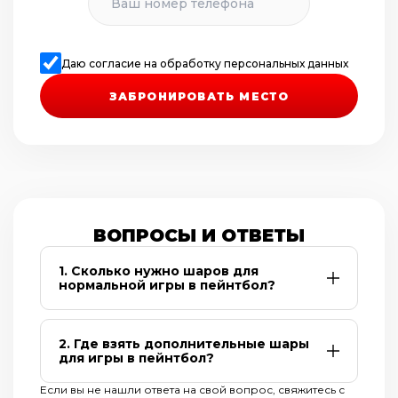
Даю согласие на обработку персональных данных
ЗАБРОНИРОВАТЬ МЕСТО
ВОПРОСЫ И ОТВЕТЫ
Около 400 шаров этого вполне
1. Сколько нужно шаров для
достаточно для полноценной игры в
нормальной игры в пейнтбол?
пейнтбол 2-3 часа. По практике, если
игроки вошли в азарт, то в среднем
отстрел пейнтбольных шаров достигает
1000-1200 шт. на человека за весь игровой
2. Где взять дополнительные шары
день.
Дополнительные шары для игры в
для игры в пейнтбол?
пейнтбол всегда можно докупить на
месте, шары продаются коробкой (2000
Если вы не нашли ответа на свой вопрос, свяжитесь с