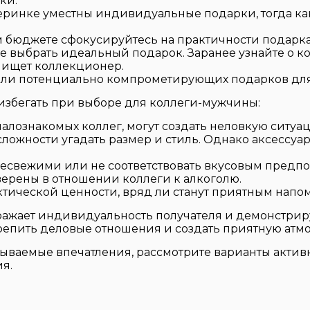
ки.
еринке уместны индивидуальные подарки, тогда к
 бюджете сфокусируйтесь на практичности подарка
гче выбрать идеальный подарок. Заранее узнайте о 
 ищет коллекционер.
 или потенциально компрометирующих подарков для
 избегать при выборе для коллеги-мужчины:
алознакомых коллег, могут создать неловкую ситуа
ожности угадать размер и стиль. Однако аксессуары
несвежими или не соответствовать вкусовым предп
верены в отношении коллеги к алкоголю.
ической ценности, вряд ли станут приятным напо
тражает индивидуальность получателя и демонстрир
епить деловые отношения и создать приятную атмо
бываемые впечатления, рассмотрите варианты активн
я.