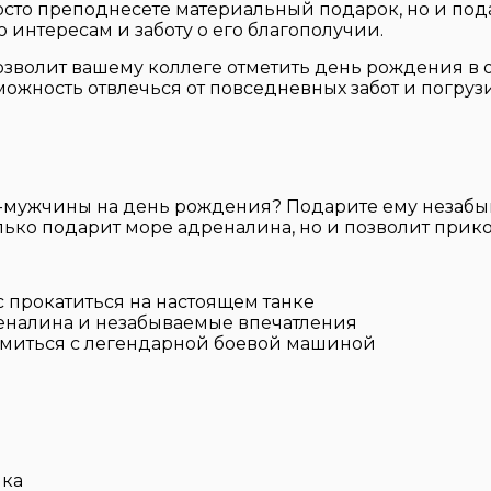
просто преподнесете материальный подарок, но и по
 интересам и заботу о его благополучии.
озволит вашему коллеге отметить день рождения в
жность отвлечься от повседневных забот и погрузи
-мужчины на день рождения? Подарите ему незабы
лько подарит море адреналина, но и позволит прик
 прокатиться на настоящем танке
еналина и незабываемые впечатления
омиться с легендарной боевой машиной
нка