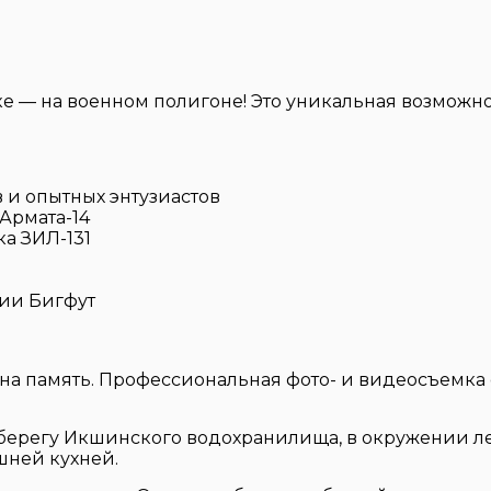
е — на военном полигоне! Это уникальная возможно
 и опытных энтузиастов
Армата-14
а ЗИЛ-131
ии Бигфут
на память. Профессиональная фото- и видеосъемка
берегу Икшинского водохранилища, в окружении лес
шней кухней.