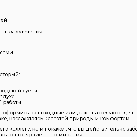
тей
oor-развлечения
есами
который:
родской суеты
оздухе
й работы
 оформить на выходные или даже на целую неделю.
ке, наслаждаясь красотой природы и комфортом.
го коллегу, но и покажет, что вы действительно заб
ать новые яркие воспоминания!