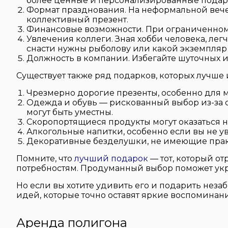
более ценные и персонализированные подар
Формат празднования. На неформальной веч
коллективный презент.
Финансовые возможности. При ограниченном
Увлечения коллеги. Зная хобби человека, ле
снасти нужны рыболову или какой экземпляр
Должность в компании. Избегайте шуточных
Существует также ряд подарков, которых лучше
Чрезмерно дорогие презенты, особенно для м
Одежда и обувь — рискованный выбор из-за сл
могут быть уместны.
Скоропортящиеся продукты могут оказаться 
Алкогольные напитки, особенно если вы не у
Декоративные безделушки, не имеющие практ
Помните, что
лучший подарок
— тот, который о
потребностям. Продуманный выбор поможет укр
Но если вы хотите удивить его и подарить неза
идей, которые точно оставят яркие воспоминани
Аренда полигона