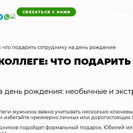
56-99
СВЯЗАТЬСЯ С НАМИ
Главная
Ежедневно:
09:00
–
21:00
: что подарить сотруднику на день рождение
ОЛЛЕГЕ: ЧТО ПОДАРИТЬ
а день рождения: необычные и экс
леги-мужчины важно учитывать несколько ключевых
 избегайте чрезмерно личных или дорогостоящих пр
здников подойдет формальный подарок. Юбилей ил