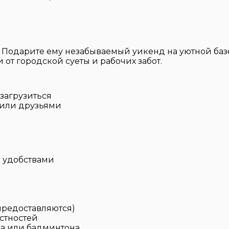
Подарите ему незабываемый уикенд на уютной базе
от городской суеты и рабочих забот.
загрузиться
 или друзьями
 удобствами
и
 предоставляются)
стностей
ла или бадминтона